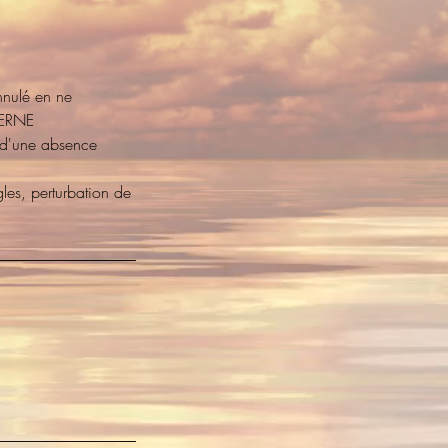
nnulé en ne
CERNE
d'une absence
gles, perturbation de