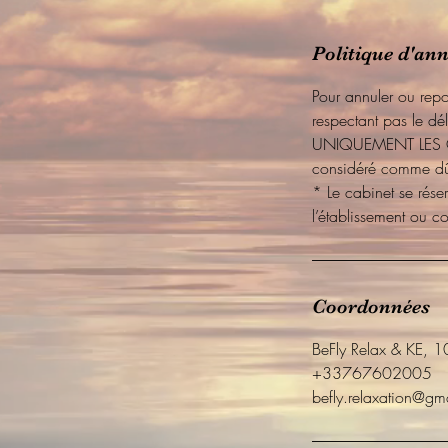
Politique d'an
Pour annuler ou rep
respectant pas le 
UNIQUEMENT LES OF
considéré comme dû e
* Le cabinet se réser
l’établissement ou c
Coordonnées
BeFly Relax & KE, 1
+33767602005
befly.relaxation@gm