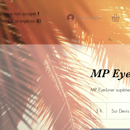
 chèque non accepté ❗️
Se connecter
par CB ou espèces 💶
MP Eye-
MP Eye-Liner supéri
Sur
Devis
3 h
3
Sur Devis
h