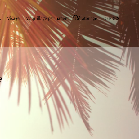
s
Visage
Maquillage permanent
Détatouage
OFFRES
e