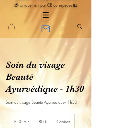
💳 Uniquement par CB ou espèces 💶
Soin du visage
Beauté
Ayurvédique - 1h30
Soin du visage Beauté Ayurvédique - 1h30
80
euros
1 h 30 min
1
80 €
Cabinet
3