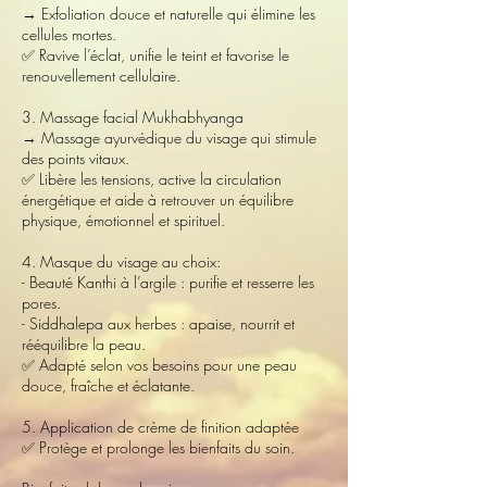
→ Exfoliation douce et naturelle qui élimine les
cellules mortes.
✅ Ravive l’éclat, unifie le teint et favorise le
renouvellement cellulaire.
3. Massage facial Mukhabhyanga
→ Massage ayurvédique du visage qui stimule
des points vitaux.
✅ Libère les tensions, active la circulation
énergétique et aide à retrouver un équilibre
physique, émotionnel et spirituel.
4. Masque du visage au choix:
- Beauté Kanthi à l’argile : purifie et resserre les
pores.
- Siddhalepa aux herbes : apaise, nourrit et
rééquilibre la peau.
✅ Adapté selon vos besoins pour une peau
douce, fraîche et éclatante.
5. Application de crème de finition adaptée
✅ Protège et prolonge les bienfaits du soin.