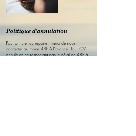
Politique d'annulation
Pour annuler ou reporter, merci de nous
contacter au moins 48h à l'avance. Tout RDV
annulé en ne respectant pas le délai de 48h à
l'avance ne sera pas reporté mais remboursé.
CONCERNE UNIQUEMENT LES OFFRES
CHEZ LES PARTENAIRES. En effet, le temps
perdu à cause d'une absence considéré comme
dû et ne peut pas être repris une deuxième fois à
prix réduit.
* Le cabinet se réserve le droit de refuser tout
client pour manquement antérieur à ses règles,
perturbation de l’établissement ou comportement
abusif.