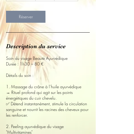
0
m
i
Réserver
n
Description du service
Soin du visage Beauté Ayurvédique
Durée : 1h30 – 80 €
Détails du soin :
1. Massage du crâne à l’huile ayurvédique
→ Rituel profond qui agit sur les points
énergétiques du cuir chevelu.
✅ Détend instantanément, stimule la circulation
sanguine et nourrit les racines des cheveux pour
les renforcer.
2. Peeling ayurvédique du visage
"Multivitamines"