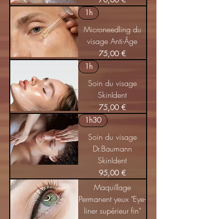
70,00 €
1h
Microneedling du
visage Anti-Âge
Prix
75,00 €
1h
Soin du visage
SkinIdent
Prix
75,00 €
1h30
Soin du visage
Dr.Baumann
SkinIdent
Prix
95,00 €
Maquillage
Permanent yeux "Eye-
liner supérieur fin"