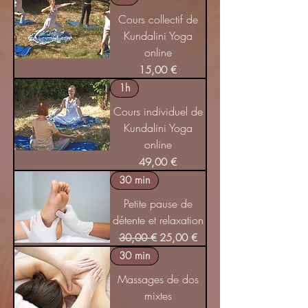
Cours collectif de
Kundalini Yoga
online
Prix
15,00 €
1h
Cours individuel de
Kundalini Yoga
online
Prix
49,00 €
30 min
Petite pause de
détente et relaxation
Prix original
Prix promotionnel
30,00 €
25,00 €
30 min
Massages de dos
mixtes