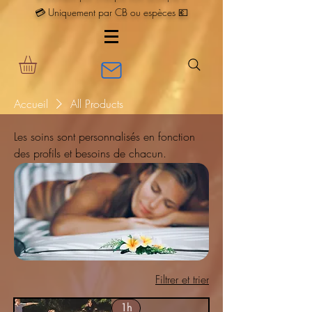
💳 Uniquement par CB ou espèces 💶
Accueil
All Products
Les soins sont personnalisés en fonction
des profils et besoins de chacun.
Filtrer et trier
1h