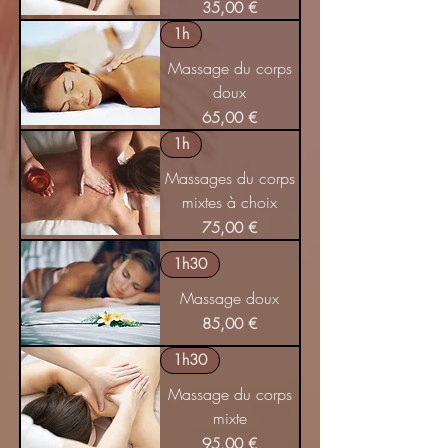
Prix
35,00 €
1h
Massage du corps
doux
Prix
65,00 €
1h
Massages du corps
mixtes à choix
Prix
75,00 €
1h30
Massage doux
Prix
85,00 €
1h30
Massage du corps
mixte
Prix
95,00 €