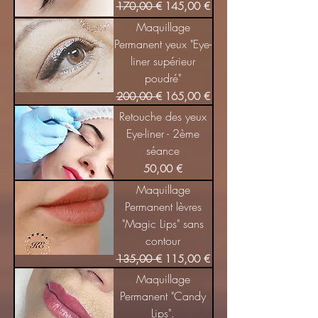
Prix original
Prix promotionnel
170,00 €
145,00 €
Maquillage
Permanent yeux "Eye-
liner supérieur
poudré"
Prix original
Prix promotionnel
200,00 €
165,00 €
Retouche des yeux
Eye-liner - 2ème
séance
Prix
50,00 €
Maquillage
Permanent lèvres
"Magic Lips" sans
contour
Prix original
Prix promotionnel
135,00 €
115,00 €
Maquillage
Permanent "Candy
Lips".