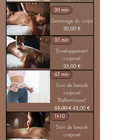
30 min
Gommage du corps
Prix
30,00 €
35 min
Enveloppement
corporel
Prix
35,00 €
45 min
Soin de beauté
corporel
"Raffermissant"
Prix original
Prix promotionnel
55,00 €
43,00 €
1h10
Soin de beauté
corporel