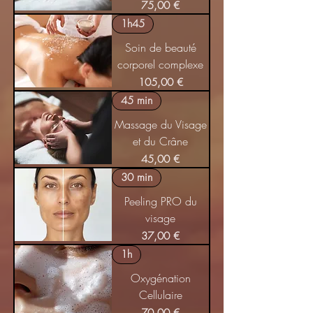
Prix
75,00 €
1h45
Soin de beauté
corporel complexe
Prix
105,00 €
45 min
Massage du Visage
et du Crâne
Prix
45,00 €
30 min
Peeling PRO du
visage
Prix
37,00 €
1h
Oxygénation
Cellulaire
Prix