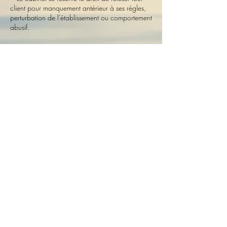
client pour manquement antérieur à ses règles,
perturbation de l’établissement ou comportement
abusif.
Coordonnées
BeFly Relax & KE, 106 Allée de Bellevue,
Carpentras, France
+33767602005
befly.relaxation@gmail.com
©2020 par BeFly Relax & KE