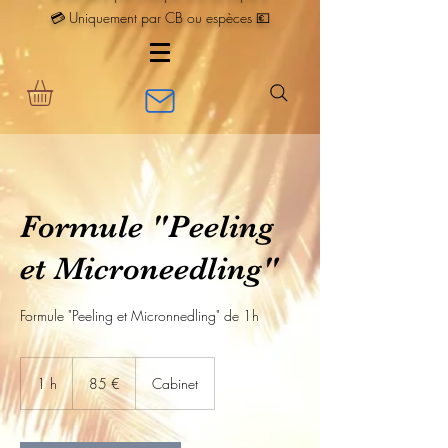
💳 Uniquement par CB ou espèces 💶
Formule "Peeling
et Microneedling"
Formule "Peeling et Micronnedling" de 1h
85
euros
1 h
1
85 €
Cabinet